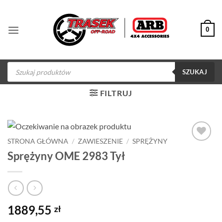
Przewiń
do
0
zawartości
Wyszukiwarka
produktów
SZUKAJ
FILTRUJ
STRONA GŁÓWNA
/
ZAWIESZENIE
/
SPRĘŻYNY
Dodaj do
Sprężyny OME 2983 Tył
obserwowanych
1889,55
zł