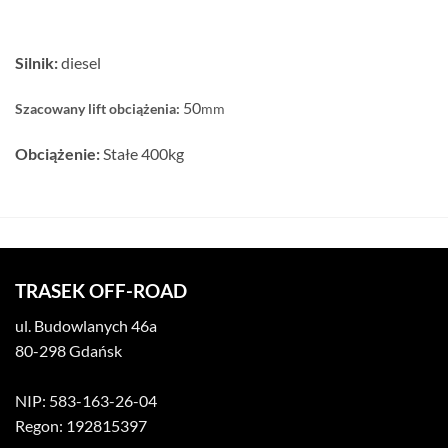
Silnik:
diesel
50
Szacowany lift obciążenia:
mm
Obciążenie:
Stałe 400kg
TRASEK OFF-ROAD
ul. Budowlanych 46a
80-298 Gdańsk
NIP: 583-163-26-04
Regon: 192815397