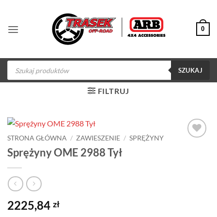
Przewiń
do
0
zawartości
Wyszukiwarka
produktów
SZUKAJ
FILTRUJ
STRONA GŁÓWNA
/
ZAWIESZENIE
/
SPRĘŻYNY
Dodaj do
Sprężyny OME 2988 Tył
obserwowanych
2225,84
zł