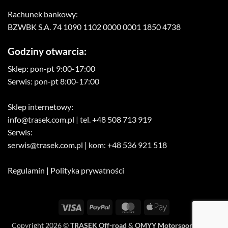
Rachunek bankowy:
BZWBK S.A. 74 1090 1102 0000 0001 1850 4738
Godziny otwarcia:
Sklep: pon-pt 9:00-17:00
Serwis: pon-pt 8:00-17:00
Sklep internetowy:
info@trasek.com.pl
| tel. +48 508 713 919
Serwis:
serwis@trasek.com.pl
| kom: +48 536 921 518
Regulamin
|
Polityka prywatności
Visa
PayPal
MasterCard
Apple
Pay
Copyright 2026 ©
TRASEK Off-road
&
OMYY Motorsport Media