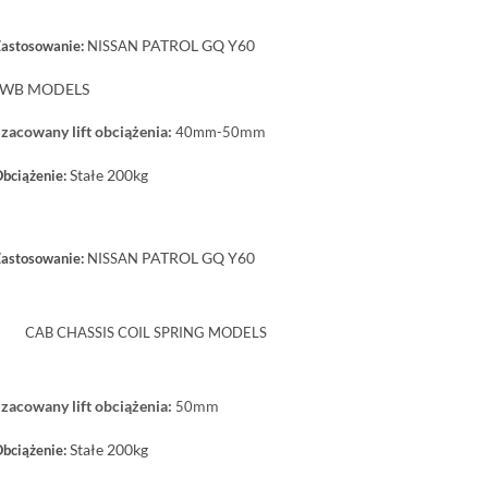
PATROL
GQ Y60
astosowanie:
NISSAN
LWB MODELS
zacowany lift obciążenia:
mm
40mm-50
Stałe 200kg
bciążenie:
PATROL
GQ Y60
astosowanie:
NISSAN
CAB CHASSIS COIL SPRING MODELS
zacowany lift obciążenia:
mm
50
Stałe 200kg
bciążenie: