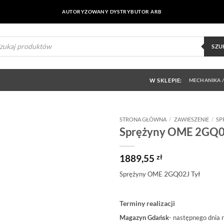
AUTORYZOWANY DYSTRYBUTOR ARB
ukiwarka
uktów
SZU
W SKLEPIE:
MECHANIKA /
STRONA GŁÓWNA
/
ZAWIESZENIE
/
SP
Sprężyny OME 2GQ0
Dodaj do
obserwowanych
1889,55
zł
2GQ02J
Tył
Sprężyny OME
Terminy realizacji
Magazyn Gdańsk
- następnego dnia 