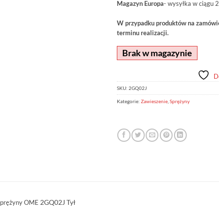
Magazyn Europa
- wysyłka w ciągu 2
W przypadku produktów na zamówien
terminu realizacji.
Brak w magazynie
D
SKU:
2GQ02J
Kategorie:
Zawieszenie
,
Sprężyny
2GQ02J
Tył
prężyny OME