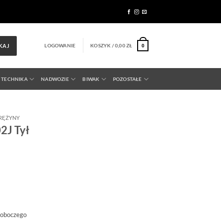
LOGOWANIE
KOSZYK /
0,00
ZŁ
KAJ
0
 TECHNIKA
NADWOZIE
BIWAK
POZOSTAŁE
RĘŻYNY
2J Tył
roboczego