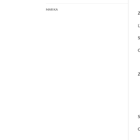
MARKA
Z
S
O
Z
S
O