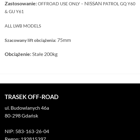
Zastosowanie:
NISSAN
OFFROAD USE ONLY –
PATROL
GQ Y60
& GU Y61
ALL LWB MODELS
75mm
Szacowany lift obciążenia:
Obciążenie:
Stałe 200kg
TRASEK OFF-ROAD
ul. Budowlanych 46a
80-298 Gdańsk
NIP: 583-163-26-04
Regon: 192815397