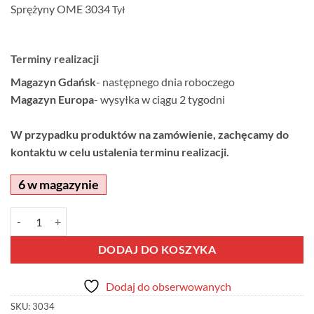
Sprężyny OME 3034
Tył
Terminy realizacji
Magazyn Gdańsk
- następnego dnia roboczego
Magazyn Europa
- wysyłka w ciągu 2 tygodni
W przypadku produktów na zamówienie, zachęcamy do
kontaktu w celu ustalenia terminu realizacji.
6 w magazynie
ilość Sprężyny OME 3034 Tył
Alternative:
DODAJ DO KOSZYKA
Dodaj do obserwowanych
SKU:
3034