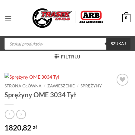
Przewiń
do
0
zawartości
Wyszukiwarka
produktów
SZUKAJ
FILTRUJ
STRONA GŁÓWNA
/
ZAWIESZENIE
/
SPRĘŻYNY
Dodaj do
Sprężyny OME 3034 Tył
obserwowanych
1820,82
zł