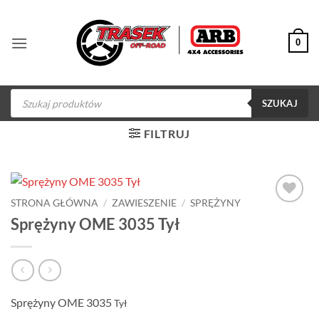
Przewiń
do
0
zawartości
Wyszukiwarka
produktów
SZUKAJ
FILTRUJ
STRONA GŁÓWNA
/
ZAWIESZENIE
/
SPRĘŻYNY
Dodaj do
Sprężyny OME 3035 Tył
obserwowanych
Sprężyny OME 3035
Tył