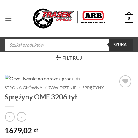
Przewiń
do
0
zawartości
Wyszukiwarka
produktów
SZUKAJ
FILTRUJ
STRONA GŁÓWNA
/
ZAWIESZENIE
/
SPRĘŻYNY
Dodaj do
Sprężyny OME 3206 tył
obserwowanych
1679,02
zł