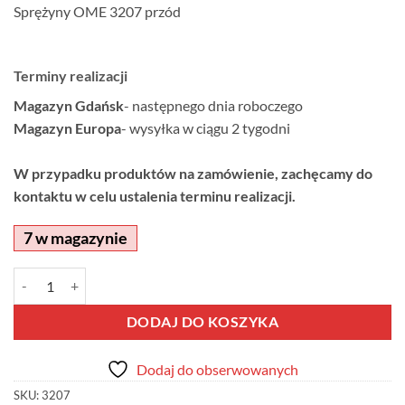
Sprężyny OME 3207 przód
Terminy realizacji
Magazyn Gdańsk
- następnego dnia roboczego
Magazyn Europa
- wysyłka w ciągu 2 tygodni
W przypadku produktów na zamówienie, zachęcamy do
kontaktu w celu ustalenia terminu realizacji.
7 w magazynie
ilość Sprężyny OME 3207 przód
Alternative:
DODAJ DO KOSZYKA
Dodaj do obserwowanych
SKU:
3207