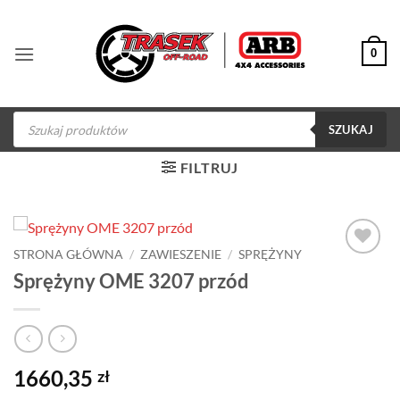
Przewiń
do
0
zawartości
Wyszukiwarka
produktów
SZUKAJ
FILTRUJ
STRONA GŁÓWNA
/
ZAWIESZENIE
/
SPRĘŻYNY
Dodaj do
Sprężyny OME 3207 przód
obserwowanych
1660,35
zł