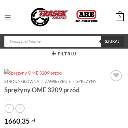
Przewiń
do
0
zawartości
Wyszukiwarka
produktów
SZUKAJ
FILTRUJ
STRONA GŁÓWNA
/
ZAWIESZENIE
/
SPRĘŻYNY
Dodaj do
Sprężyny OME 3209 przód
obserwowanych
1660,35
zł