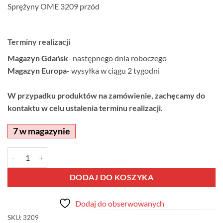
Sprężyny OME 3209 przód
Terminy realizacji
Magazyn Gdańsk
- następnego dnia roboczego
Magazyn Europa
- wysyłka w ciągu 2 tygodni
W przypadku produktów na zamówienie, zachęcamy do
kontaktu w celu ustalenia terminu realizacji.
7 w magazynie
ilość Sprężyny OME 3209 przód
Alternative:
DODAJ DO KOSZYKA
Dodaj do obserwowanych
SKU:
3209