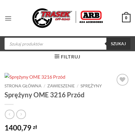
Przewiń
do
0
zawartości
Wyszukiwarka
produktów
SZUKAJ
FILTRUJ
STRONA GŁÓWNA
/
ZAWIESZENIE
/
SPRĘŻYNY
Dodaj do
Sprężyny OME 3216 Przód
obserwowanych
1400,79
zł