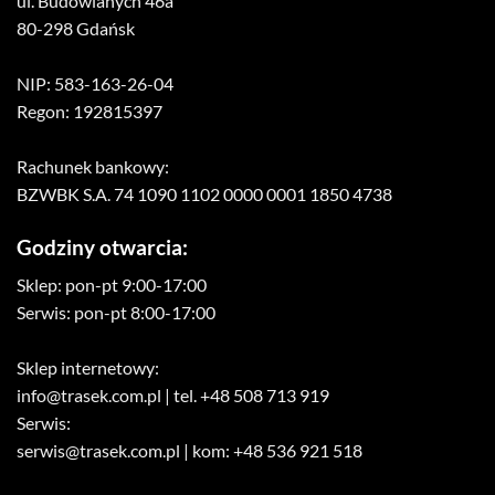
ul. Budowlanych 46a
80-298 Gdańsk
NIP: 583-163-26-04
Regon: 192815397
Rachunek bankowy:
BZWBK S.A. 74 1090 1102 0000 0001 1850 4738
Godziny otwarcia:
Sklep: pon-pt 9:00-17:00
Serwis: pon-pt 8:00-17:00
Sklep internetowy:
info@trasek.com.pl
| tel. +48 508 713 919
Serwis:
serwis@trasek.com.pl
| kom: +48 536 921 518