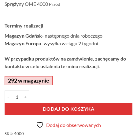
Sprężyny OME 4000
Przód
Terminy realizacji
Magazyn Gdańsk
- następnego dnia roboczego
Magazyn Europa
- wysyłka w ciągu 2 tygodni
W przypadku produktów na zamówienie, zachęcamy do
kontaktu w celu ustalenia terminu realizacji.
292 w magazynie
ilość Sprężyny OME 4000 Przód
Alternative:
DODAJ DO KOSZYKA
Dodaj do obserwowanych
SKU:
4000