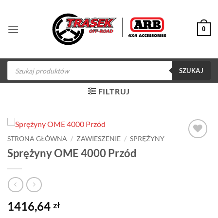
Przewiń
do
0
zawartości
Wyszukiwarka
produktów
SZUKAJ
FILTRUJ
STRONA GŁÓWNA
/
ZAWIESZENIE
/
SPRĘŻYNY
Dodaj do
Sprężyny OME 4000 Przód
obserwowanych
1416,64
zł