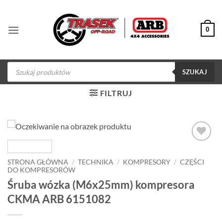
Przewiń
do
0
zawartości
Wyszukiwarka
produktów
SZUKAJ
FILTRUJ
Dodaj do
obserwowanych
STRONA GŁÓWNA
/
TECHNIKA
/
KOMPRESORY
/
CZĘŚCI
DO KOMPRESORÓW
Śruba wózka (M6x25mm) kompresora
CKMA ARB 6151082