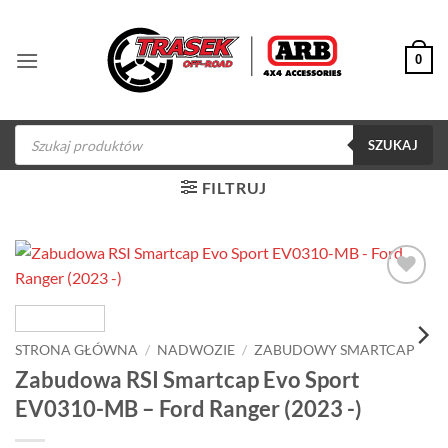
Przewiń
do
0
zawartości
Wyszukiwarka
produktów
SZUKAJ
FILTRUJ
Dodaj do
obserwowanych
STRONA GŁÓWNA
/
NADWOZIE
/
ZABUDOWY SMARTCAP
Zabudowa RSI Smartcap Evo Sport
EV0310-MB – Ford Ranger (2023 -)