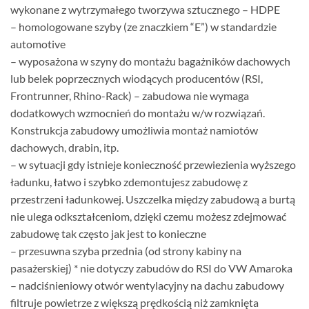
wykonane z wytrzymałego tworzywa sztucznego – HDPE
– homologowane szyby (ze znaczkiem “E”) w standardzie
automotive
– wyposażona w szyny do montażu bagażników dachowych
lub belek poprzecznych wiodących producentów (RSI,
Frontrunner, Rhino-Rack) – zabudowa nie wymaga
dodatkowych wzmocnień do montażu w/w rozwiązań.
Konstrukcja zabudowy umożliwia montaż namiotów
dachowych, drabin, itp.
– w sytuacji gdy istnieje konieczność przewiezienia wyższego
ładunku, łatwo i szybko zdemontujesz zabudowę z
przestrzeni ładunkowej. Uszczelka między zabudową a burtą
nie ulega odkształceniom, dzięki czemu możesz zdejmować
zabudowę tak często jak jest to konieczne
– przesuwna szyba przednia (od strony kabiny na
pasażerskiej) * nie dotyczy zabudów do RSI do VW Amaroka
– nadciśnieniowy otwór wentylacyjny na dachu zabudowy
filtruje powietrze z większą prędkością niż zamknięta