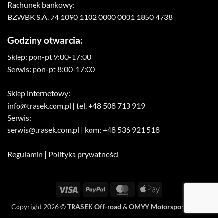
Rachunek bankowy:
BZWBK S.A. 74 1090 1102 0000 0001 1850 4738
Godziny otwarcia:
Sklep: pon-pt 9:00-17:00
Serwis: pon-pt 8:00-17:00
Sklep internetowy:
info@trasek.com.pl
| tel. +48 508 713 919
Serwis:
serwis@trasek.com.pl
| kom: +48 536 921 518
Regulamin
|
Polityka prywatności
Visa
PayPal
MasterCard
Apple
Pay
Copyright 2026 ©
TRASEK Off-road
&
OMYY Motorsport Media