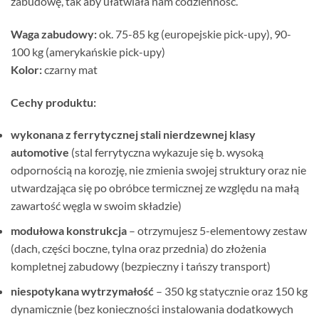
zabudowę, tak aby ułatwiała nam codzienność.
Waga zabudowy:
ok. 75-85 kg (europejskie pick-upy), 90-
100 kg (amerykańskie pick-upy)
Kolor:
czarny mat
Cechy produktu:
wykonana z ferrytycznej stali nierdzewnej klasy
automotive
(stal ferrytyczna wykazuje się b. wysoką
odpornością na korozję, nie zmienia swojej struktury oraz nie
utwardzająca się po obróbce termicznej ze względu na małą
zawartość węgla w swoim składzie)
modułowa konstrukcja
– otrzymujesz 5-elementowy zestaw
(dach, części boczne, tylna oraz przednia) do złożenia
kompletnej zabudowy (bezpieczny i tańszy transport)
niespotykana wytrzymałość
– 350 kg statycznie oraz 150 kg
dynamicznie (bez konieczności instalowania dodatkowych