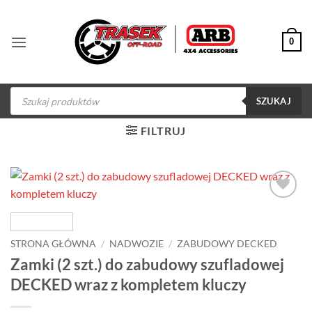
Przewiń
do
0
zawartości
Wyszukiwarka
produktów
SZUKAJ
FILTRUJ
Dodaj do
obserwowanych
STRONA GŁÓWNA
/
NADWOZIE
/
ZABUDOWY DECKED
Zamki (2 szt.) do zabudowy szufladowej
DECKED wraz z kompletem kluczy