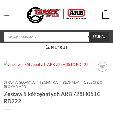
Przewiń
do
0
zawartości
Wyszukiwarka
produktów
SZUKAJ
FILTRUJ
Dodaj do
obserwowanych
STRONA GŁÓWNA
/
TECHNIKA
/
BLOKADY
/
CZĘŚCI DO
BLOKAD ARB
Zestaw 5 kół zębatych ARB 728H051C
RD222