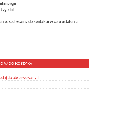
roboczego
 tygodni
ie, zachęcamy do kontaktu w celu ustalenia
biegów OME GQGK01
DAJ DO KOSZYKA
odaj do obserwowanych