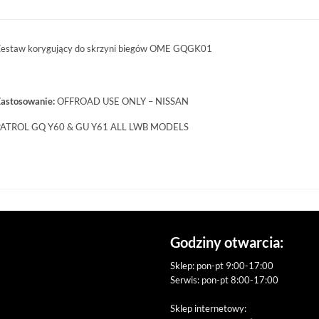
estaw korygujący do skrzyni biegów OME GQGK01
astosowanie:
OFFROAD USE ONLY – NISSAN
ATROL GQ Y60 & GU Y61 ALL LWB MODELS
Godziny otwarcia:
Sklep: pon-pt 9:00-17:00
Serwis: pon-pt 8:00-17:00
Sklep internetowy: