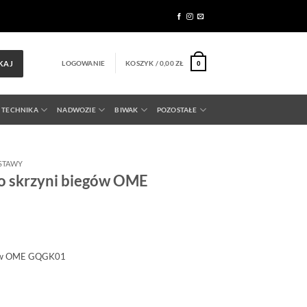
LOGOWANIE
KOSZYK /
0,00
ZŁ
KAJ
0
 TECHNIKA
NADWOZIE
BIWAK
POZOSTAŁE
STAWY
o skrzyni biegów OME
egów OME GQGK01