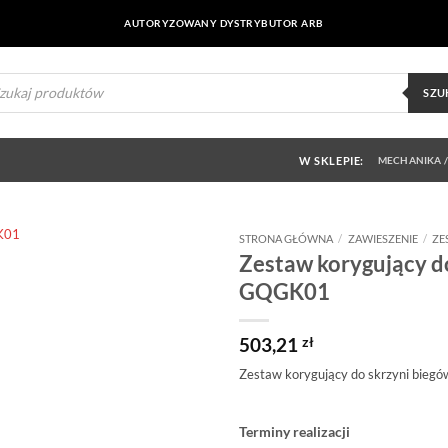
AUTORYZOWANY DYSTRYBUTOR ARB
ukiwarka
uktów
SZU
W SKLEPIE:
MECHANIKA /
STRONA GŁÓWNA
/
ZAWIESZENIE
/
ZE
Zestaw korygujący d
Dodaj do
GQGK01
obserwowanych
503,21
zł
Zestaw korygujący do skrzyni bi
Terminy realizacji