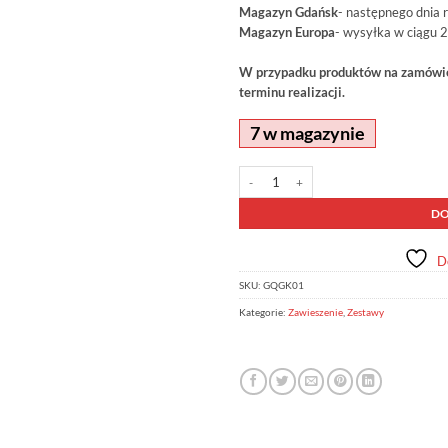
Magazyn Gdańsk
- następnego dnia 
Magazyn Europa
- wysyłka w ciągu 2
W przypadku produktów na zamówien
terminu realizacji.
7 w magazynie
ilość Zestaw korygujący do skrzyni 
Alternative:
DO
D
SKU:
GQGK01
Kategorie:
Zawieszenie
,
Zestawy