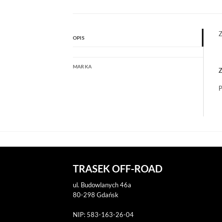
Z
OPIS
MARKA
Z
P
TRASEK OFF-ROAD
ul. Budowlanych 46a
80-298 Gdańsk
NIP: 583-163-26-04