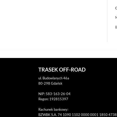
O
N
B
TRASEK OFF-ROAD
ul. Budowlanych 46a
80-298 Gdańsk
NIP: 583-163-26-04
Regon: 192815397
Rachunek bankowy:
BZWBK S.A. 74 1090 1102 0000 0001 1850 4738