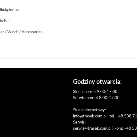
bciążenie:
o Bar
ar / Winch / Accessories
Godziny otwarcia:
Sklep: pon-pt 9:00-17:00
Serwis: pon-pt 8:00-17:00
Sklep internetowy:
info@trasek.com.pl
| tel. +48 508 7
Serwis:
serwis@trasek.com.pl
| kom: +48 5