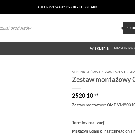
AUTORYZOWANY DYSTRYBUTOR ARB
ukiwarka
uktów
SZU
W SKLEPIE:
MECHANIKA /
STRONA GŁÓWNA
/
ZAWIESZENIE
/
AM
Zestaw montażowy
Dodaj do
obserwowanych
2520,10
zł
VM8001
Zestaw montażowy OME
Terminy realizacji
Magazyn Gdańsk
- następnego dnia 