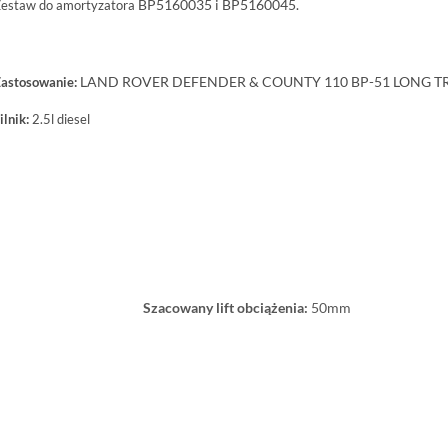
BP5160035 i
BP5160045.
estaw do amortyzatora
LAND ROVER
DEFENDER & COUNTY 110 BP-51 LONG T
astosowanie:
ilnik:
2.5l diesel
Szacowany lift obciążenia:
50mm