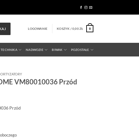
LOGOWANIE
KOSZYK /
0,00
ZŁ
KAJ
0
 TECHNIKA
NADWOZIE
BIWAK
POZOSTAŁE
ORTYZATORY
 OME VM80010036 Przód
0036
Przód
roboczego