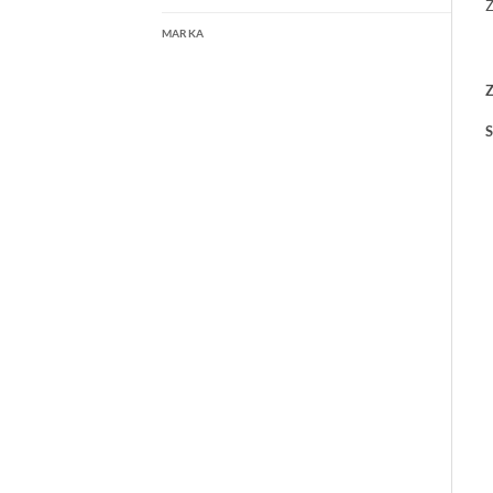
Z
MARKA
Z
S