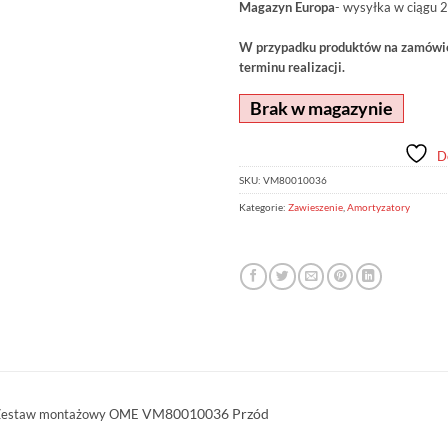
Magazyn Europa
- wysyłka w ciągu 2
W przypadku produktów na zamówien
terminu realizacji.
Brak w magazynie
D
SKU:
VM80010036
Kategorie:
Zawieszenie
,
Amortyzatory
VM80010036
Przód
estaw montażowy OME