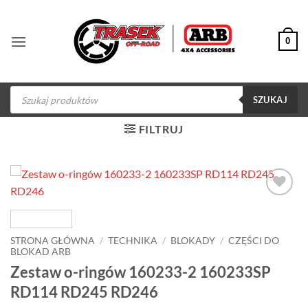
Przewiń
do
0
zawartości
Wyszukiwarka
produktów
SZUKAJ
FILTRUJ
Dodaj do
obserwowanych
STRONA GŁÓWNA
/
TECHNIKA
/
BLOKADY
/
CZĘŚCI DO
BLOKAD ARB
Zestaw o-ringów 160233-2 160233SP
RD114 RD245 RD246