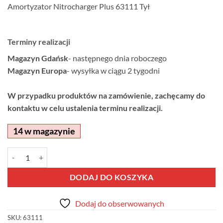
Amortyzator Nitrocharger Plus 63111 Tył
Terminy realizacji
Magazyn Gdańsk
- następnego dnia roboczego
Magazyn Europa
- wysyłka w ciągu 2 tygodni
W przypadku produktów na zamówienie, zachęcamy do
kontaktu w celu ustalenia terminu realizacji.
14 w magazynie
ilość Amortyzator Nitrocharger Plus 63111 Tył
Alternative:
DODAJ DO KOSZYKA
Dodaj do obserwowanych
SKU:
63111