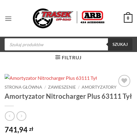
Przewiń
do
0
zawartości
Wyszukiwarka
produktów
SZUKAJ
FILTRUJ
STRONA GŁÓWNA
/
ZAWIESZENIE
/
AMORTYZATORY
Dodaj do
Amortyzator Nitrocharger Plus 63111 Tył
obserwowanych
741,94
zł