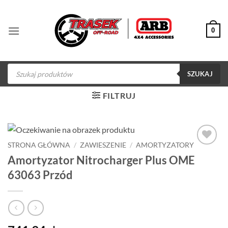
Przewiń
do
0
zawartości
Wyszukiwarka
produktów
SZUKAJ
FILTRUJ
STRONA GŁÓWNA
/
ZAWIESZENIE
/
AMORTYZATORY
Dodaj do
Amortyzator Nitrocharger Plus OME
obserwowanych
63063 Przód