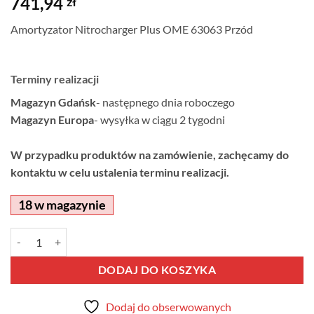
741,94
zł
Amortyzator Nitrocharger Plus OME 63063 Przód
Terminy realizacji
Magazyn Gdańsk
- następnego dnia roboczego
Magazyn Europa
- wysyłka w ciągu 2 tygodni
W przypadku produktów na zamówienie, zachęcamy do
kontaktu w celu ustalenia terminu realizacji.
18 w magazynie
ilość Amortyzator Nitrocharger Plus OME 63063 Przód
Alternative:
DODAJ DO KOSZYKA
Dodaj do obserwowanych