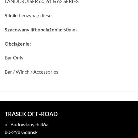
LANDCRUISER 60, 61 & 62 SERIES
Silnik:
benzyna / diesel
Szacowany lift obciążenia:
50mm
Obciążenie:
Bar Only
Bar / Winch / Accessories
TRASEK OFF-ROAD
ul. Budowlanych 46a
80-298 Gdańsk