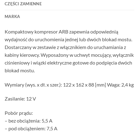
CZĘŚCI ZAMIENNE
MARKA
Kompaktowy kompresor ARB zapewnia odpowiednią
wydajność do uruchomienia jednej lub dwóch blokad mostu.
Dostarczany w zestawie z włącznikiem do uruchamiania z
kabiny kierowcy. Wyposażony w uchwyt mocujący, wyłącznik
ciśnieniowy i wiązki elektryczne gotowe do podpięcia dwóch
blokad mostu.
Wymiary (wys. x dł. x szer.): 122 x 162 x 88 [mm] Waga: 2,4 kg
Zasilanie: 12 V
Pobór prądu:
– bez obciążenia: 5,5 A
– pod obciążeniem: 7,5 A