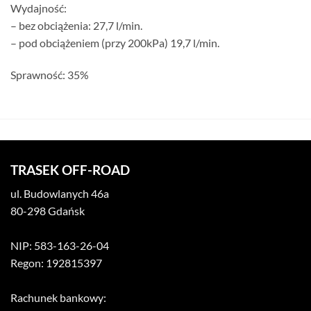
Wydajność:
– bez obciążenia: 27,7 l/min.
– pod obciążeniem (przy 200kPa) 19,7 l/min.
Sprawność: 35%
TRASEK OFF-ROAD
ul. Budowlanych 46a
80-298 Gdańsk
NIP: 583-163-26-04
Regon: 192815397
Rachunek bankowy: