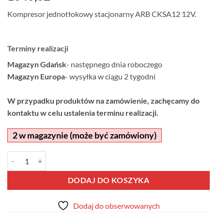
Kompresor jednotłokowy stacjonarny ARB CKSA12 12V.
Terminy realizacji
Magazyn Gdańsk
- następnego dnia roboczego
Magazyn Europa
- wysyłka w ciągu 2 tygodni
W przypadku produktów na zamówienie, zachęcamy do
kontaktu w celu ustalenia terminu realizacji.
2 w magazynie (może być zamówiony)
ilość Kompresor ARB CKSA12
Alternative:
DODAJ DO KOSZYKA
Dodaj do obserwowanych