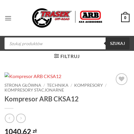
Przewiń
do
0
zawartości
Wyszukiwarka
produktów
SZUKAJ
FILTRUJ
STRONA GŁÓWNA
/
TECHNIKA
/
KOMPRESORY
/
KOMPRESORY STACJONARNE
Dodaj do
obserwowanych
Kompresor ARB CKSA12
1040,62
zł