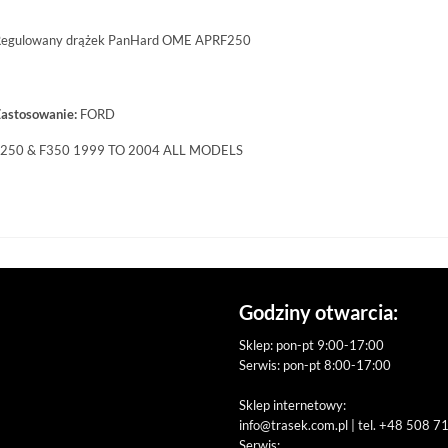
egulowany drążek PanHard OME APRF250
astosowanie:
FORD
250 & F350 1999 TO 2004 ALL MODELS
Godziny otwarcia:
Sklep: pon-pt 9:00-17:00
Serwis: pon-pt 8:00-17:00
Sklep internetowy:
info@trasek.com.pl
| tel. +48 508 7
Serwis: