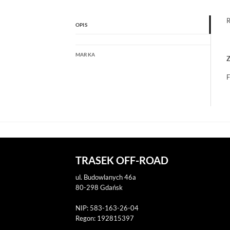
R
OPIS
MARKA
Z
F
TRASEK OFF-ROAD
ul. Budowlanych 46a
80-298 Gdańsk
NIP: 583-163-26-04
Regon: 192815397