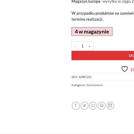
Magazyn Europa
- wysyłka w ciągu 2
W przypadku produktów na zamówien
terminu realizacji.
4 w magazynie
ilość Regulowany drążek PanHard OM
Alternative:
DO
D
SKU:
APRF250
Kategoria:
Zawieszenie