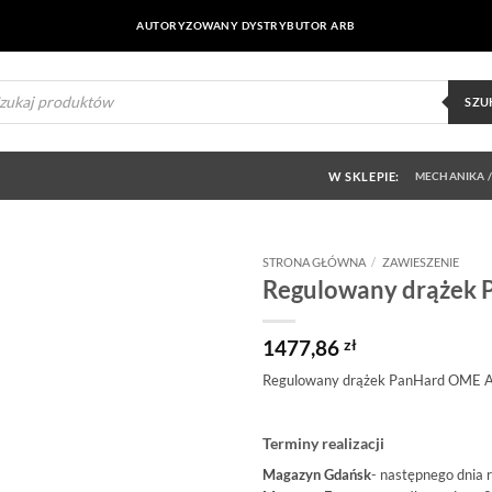
AUTORYZOWANY DYSTRYBUTOR ARB
ukiwarka
uktów
SZU
W SKLEPIE:
MECHANIKA /
STRONA GŁÓWNA
/
ZAWIESZENIE
Regulowany drążek
Dodaj do
obserwowanych
1477,86
zł
Regulowany drążek PanHard OME
Terminy realizacji
Magazyn Gdańsk
- następnego dnia 