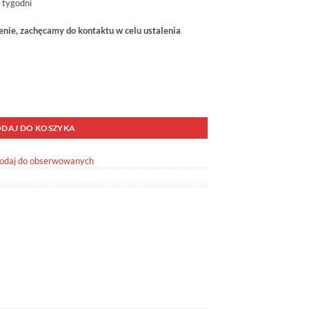
 tygodni
ie, zachęcamy do kontaktu w celu ustalenia
E APRF250
DAJ DO KOSZYKA
odaj do obserwowanych