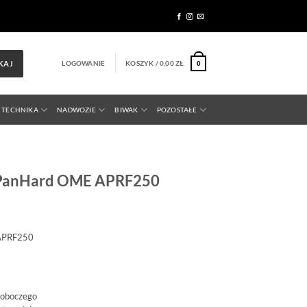
LOGOWANIE
KOSZYK /
0,00
ZŁ
KAJ
0
 TECHNIKA
NADWOZIE
BIWAK
POZOSTAŁE
 PanHard OME APRF250
 APRF250
roboczego