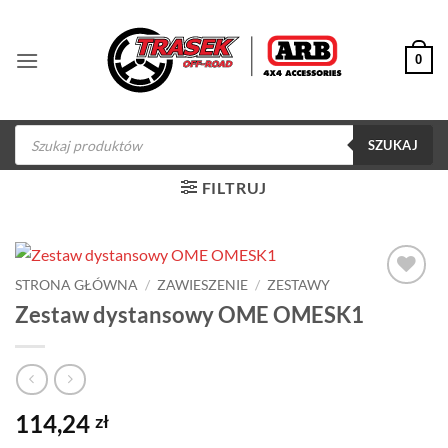
Przewiń
do
0
zawartości
Wyszukiwarka
produktów
SZUKAJ
FILTRUJ
STRONA GŁÓWNA
/
ZAWIESZENIE
/
ZESTAWY
Dodaj do
Zestaw dystansowy OME OMESK1
obserwowanych
114,24
zł