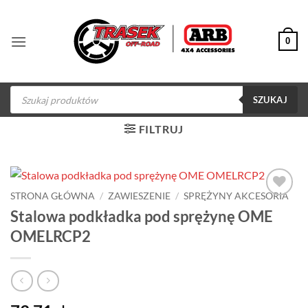
Przewiń
do
0
zawartości
Wyszukiwarka
produktów
SZUKAJ
FILTRUJ
STRONA GŁÓWNA
/
ZAWIESZENIE
/
SPRĘŻYNY AKCESORIA
Dodaj do
Stalowa podkładka pod sprężynę OME
obserwowanych
OMELRCP2