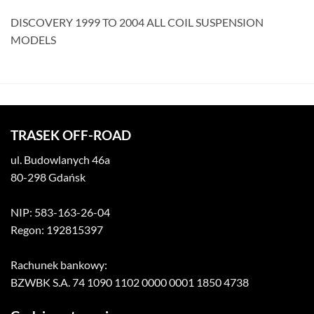
DISCOVERY 1999 TO 2004 ALL COIL SUSPENSION
MODELS
TRASEK OFF-ROAD
ul. Budowlanych 46a
80-298 Gdańsk
NIP: 583-163-26-04
Regon: 192815397
Rachunek bankowy:
BZWBK S.A. 74 1090 1102 0000 0001 1850 4738