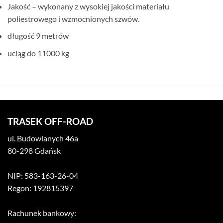
Jakość – wykonany z wysokiej jakości materiału
poliestrowego i wzmocnionych szwów.
długość 9 metrów
uciąg do 11000 kg
TRASEK OFF-ROAD
ul. Budowlanych 46a
80-298 Gdańsk
NIP: 583-163-26-04
Regon: 192815397
Rachunek bankowy: