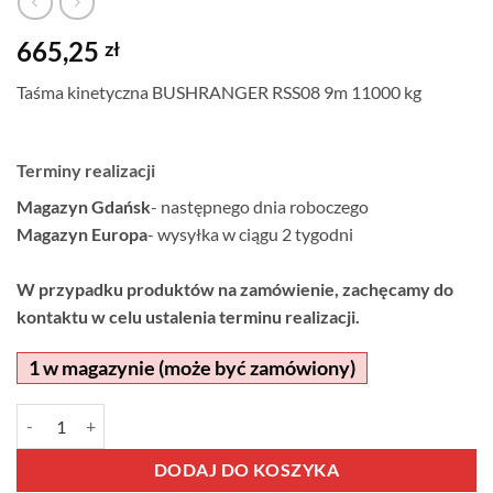
665,25
zł
Taśma kinetyczna BUSHRANGER RSS08 9m 11000 kg
Terminy realizacji
Magazyn Gdańsk
- następnego dnia roboczego
Magazyn Europa
- wysyłka w ciągu 2 tygodni
W przypadku produktów na zamówienie, zachęcamy do
kontaktu w celu ustalenia terminu realizacji.
1 w magazynie (może być zamówiony)
ilość Taśma kinetyczna BUSHRANGER RSS08 9m 11000 kg
Alternative:
DODAJ DO KOSZYKA