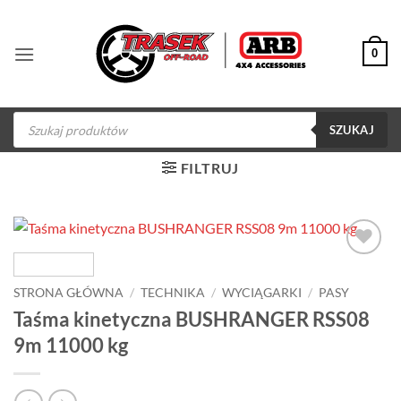
Przewiń
do
0
zawartości
Wyszukiwarka
produktów
SZUKAJ
FILTRUJ
Dodaj do
obserwowanych
STRONA GŁÓWNA
/
TECHNIKA
/
WYCIĄGARKI
/
PASY
Taśma kinetyczna BUSHRANGER RSS08
9m 11000 kg