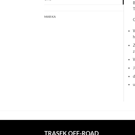
B
T
MARKA
G
W
h
Z
z
W
J
d
u
TRASEK OFF-ROAD