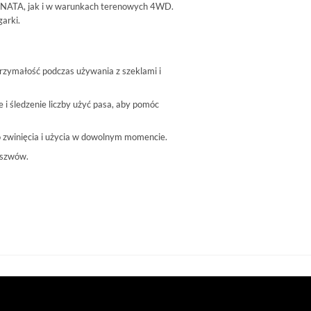
 NATA, jak i w warunkach terenowych 4WD.
arki.
zymałość podczas używania z szeklami i
 i śledzenie liczby użyć pasa, aby pomóc
o zwinięcia i użycia w dowolnym momencie.
 szwów.