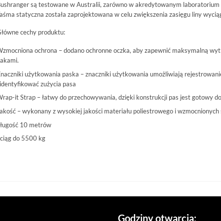
ushranger są testowane w Australii, zarówno w akredytowanym laboratorium
aśma statyczna została zaprojektowana w celu zwiększenia zasięgu liny wyciąg
łówne cechy produktu:
zmocniona ochrona – dodano ochronne oczka, aby zapewnić maksymalną wytr
akami.
naczniki użytkowania paska – znaczniki użytkowania umożliwiają rejestrowanie
identyfikować zużycia pasa
rap-it Strap – łatwy do przechowywania, dzięki konstrukcji pas jest gotowy d
akość – wykonany z wysokiej jakości materiału poliestrowego i wzmocnionych
ługość 10 metrów
ciąg do 5500 kg
Godziny otwarcia: