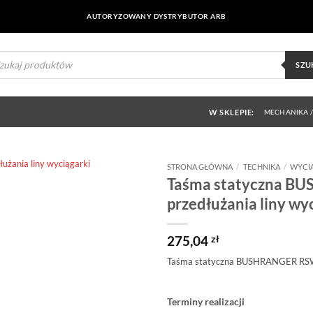
AUTORYZOWANY DYSTRYBUTOR ARB
ukiwarka
uktów
SZU
W SKLEPIE:
MECHANIKA /
STRONA GŁÓWNA
/
TECHNIKA
/
WYCI
Taśma statyczna B
Dodaj do
przedłużania liny wy
obserwowanych
275,04
zł
Taśma statyczna BUSHRANGER RSW05
Terminy realizacji