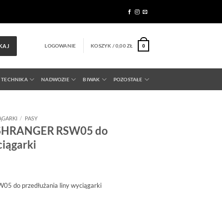
LOGOWANIE
KOSZYK /
0,00
ZŁ
KAJ
0
 TECHNIKA
NADWOZIE
BIWAK
POZOSTAŁE
ĄGARKI
/
PASY
USHRANGER RSW05 do
ciągarki
 do przedłużania liny wyciągarki