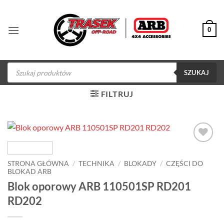
Przewiń
do
0
zawartości
Wyszukiwarka
produktów
SZUKAJ
FILTRUJ
Dodaj do
obserwowanych
STRONA GŁÓWNA
/
TECHNIKA
/
BLOKADY
/
CZĘŚCI DO
BLOKAD ARB
Blok oporowy ARB 110501SP RD201
RD202