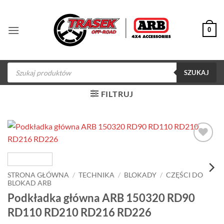
Przewiń
do
0
zawartości
Wyszukiwarka
produktów
SZUKAJ
FILTRUJ
Dodaj do
obserwowanych
STRONA GŁÓWNA
/
TECHNIKA
/
BLOKADY
/
CZĘŚCI DO
BLOKAD ARB
Podkładka główna ARB 150320 RD90
RD110 RD210 RD216 RD226