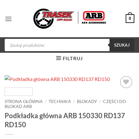
Przewiń
do
0
zawartości
Wyszukiwarka
produktów
SZUKAJ
FILTRUJ
Dodaj do
obserwowanych
STRONA GŁÓWNA
/
TECHNIKA
/
BLOKADY
/
CZĘŚCI DO
BLOKAD ARB
Podkładka główna ARB 150330 RD137
RD150