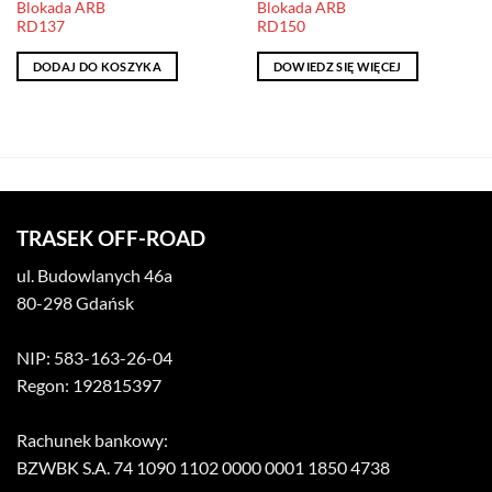
Blokada ARB
Blokada ARB
RD137
RD150
DODAJ DO KOSZYKA
DOWIEDZ SIĘ WIĘCEJ
TRASEK OFF-ROAD
ul. Budowlanych 46a
80-298 Gdańsk
NIP: 583-163-26-04
Regon: 192815397
Rachunek bankowy:
BZWBK S.A. 74 1090 1102 0000 0001 1850 4738