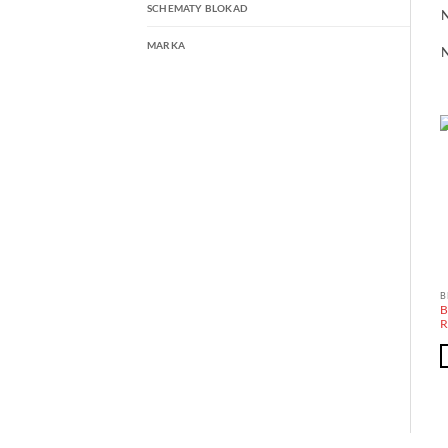
SCHEMATY BLOKAD
N
MARKA
N
B
B
R