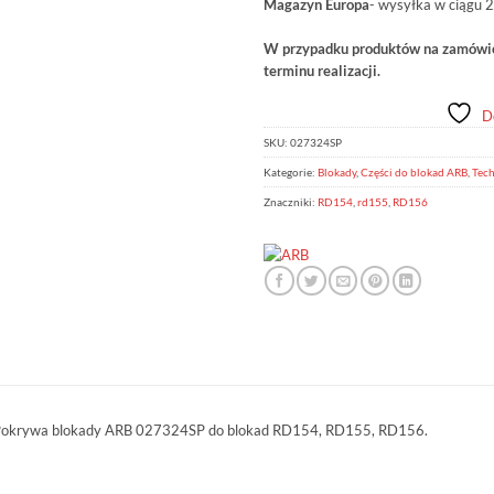
Magazyn Europa
- wysyłka w ciągu 2
W przypadku produktów na zamówien
terminu realizacji.
D
SKU:
027324SP
Kategorie:
Blokady
,
Części do blokad ARB
,
Tech
Znaczniki:
RD154
,
rd155
,
RD156
okrywa blokady ARB 027324SP do blokad RD154, RD155, RD156.