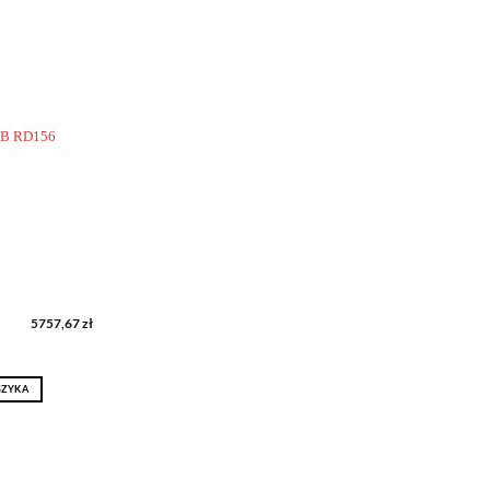
Dodaj do
obserwowanych
5757,67
zł
SZYKA