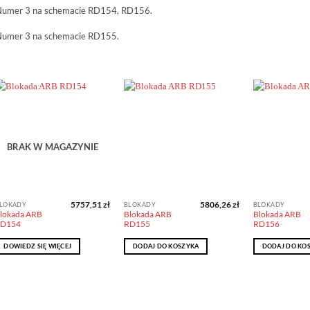
umer 3 na schemacie RD154, RD156.
umer 3 na schemacie RD155.
Dodaj do
Dodaj do
obserwowanych
obserwowanych
BRAK W MAGAZYNIE
5757,51
zł
5806,26
zł
LOKADY
BLOKADY
BLOKADY
lokada ARB
Blokada ARB
Blokada ARB
D154
RD155
RD156
DOWIEDZ SIĘ WIĘCEJ
DODAJ DO KOSZYKA
DODAJ DO KO