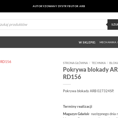
AUTORYZOWANY DYSTRYBUTOR ARB
ukiwarka
uktów
SZU
W SKLEPIE:
MECHANIKA /
STRONA GŁÓWNA
/
TECHNIKA
/
BLOK
Pokrywa blokady A
Dodaj do
RD156
obserwowanych
Pokrywa blokady ARB 027324SP.
Terminy realizacji
Magazyn Gdańsk
- następnego dnia 