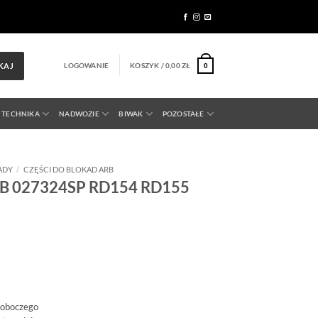
LOGOWANIE
KOSZYK /
0,00
ZŁ
KAJ
0
 TECHNIKA
NADWOZIE
BIWAK
POZOSTAŁE
ADY
/
CZĘŚCI DO BLOKAD ARB
RB 027324SP RD154 RD155
roboczego