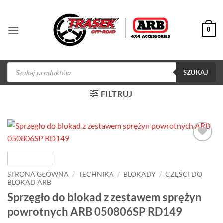
Przewiń
do
0
zawartości
Wyszukiwarka
produktów
SZUKAJ
FILTRUJ
Dodaj do
obserwowanych
STRONA GŁÓWNA
/
TECHNIKA
/
BLOKADY
/
CZĘŚCI DO
BLOKAD ARB
Sprzęgło do blokad z zestawem sprężyn
powrotnych ARB 050806SP RD149