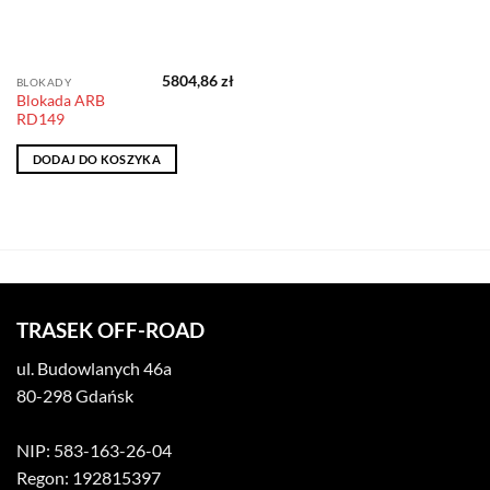
5804,86
zł
BLOKADY
Blokada ARB
RD149
DODAJ DO KOSZYKA
TRASEK OFF-ROAD
ul. Budowlanych 46a
80-298 Gdańsk
NIP: 583-163-26-04
Regon: 192815397