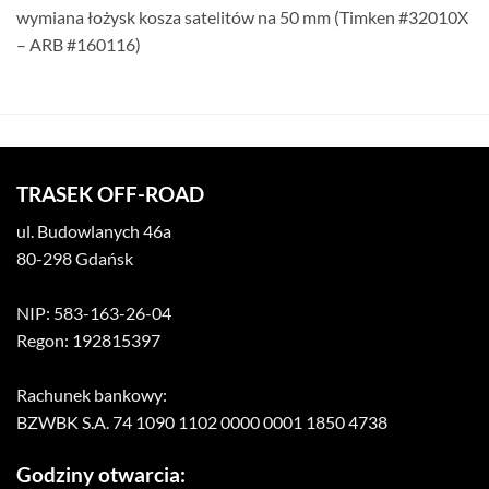
wymiana łożysk kosza satelitów na 50 mm (Timken #32010X
– ARB #160116)
TRASEK OFF-ROAD
ul. Budowlanych 46a
80-298 Gdańsk
NIP: 583-163-26-04
Regon: 192815397
Rachunek bankowy:
BZWBK S.A. 74 1090 1102 0000 0001 1850 4738
Godziny otwarcia: