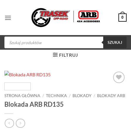
Przewiń
do
0
zawartości
Wyszukiwarka
produktów
SZUKAJ
FILTRUJ
Dodaj do
obserwowanych
STRONA GŁÓWNA
/
TECHNIKA
/
BLOKADY
/
BLOKADY ARB
Blokada ARB RD135