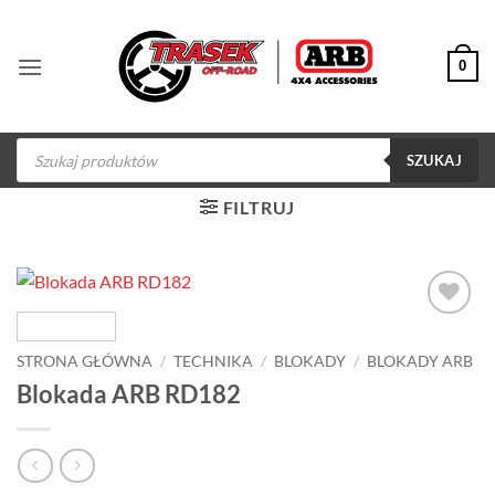
Przewiń
do
0
zawartości
Wyszukiwarka
produktów
SZUKAJ
FILTRUJ
Dodaj do
obserwowanych
STRONA GŁÓWNA
/
TECHNIKA
/
BLOKADY
/
BLOKADY ARB
Blokada ARB RD182