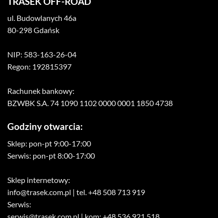
TRASEK OFF-ROAD
ul. Budowlanych 46a
80-298 Gdańsk
NIP: 583-163-26-04
Regon: 192815397
Rachunek bankowy:
BZWBK S.A. 74 1090 1102 0000 0001 1850 4738
Godziny otwarcia:
Sklep: pon-pt 9:00-17:00
Serwis: pon-pt 8:00-17:00
Sklep internetowy:
info@trasek.com.pl
| tel. +48 508 713 919
Serwis:
serwis@trasek.com.pl
| kom: +48 536 921 518