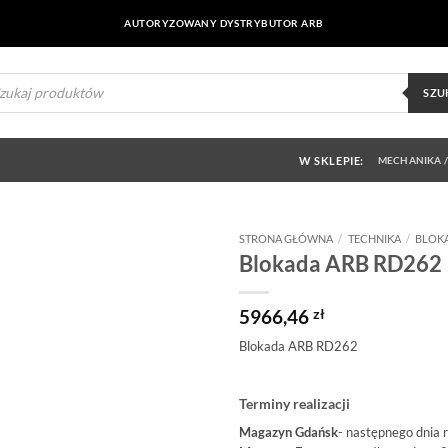
AUTORYZOWANY DYSTRYBUTOR ARB
ukiwarka
uktów
SZU
W SKLEPIE:
MECHANIKA /
STRONA GŁÓWNA
/
TECHNIKA
/
BLOK
Blokada ARB RD262
Dodaj do
obserwowanych
5966,46
zł
Blokada ARB RD262
Terminy realizacji
Magazyn Gdańsk
- następnego dnia 