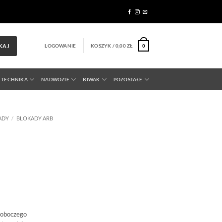
LOGOWANIE
KOSZYK /
0,00
ZŁ
KAJ
0
 TECHNIKA
NADWOZIE
BIWAK
POZOSTAŁE
ADY
/
BLOKADY ARB
roboczego