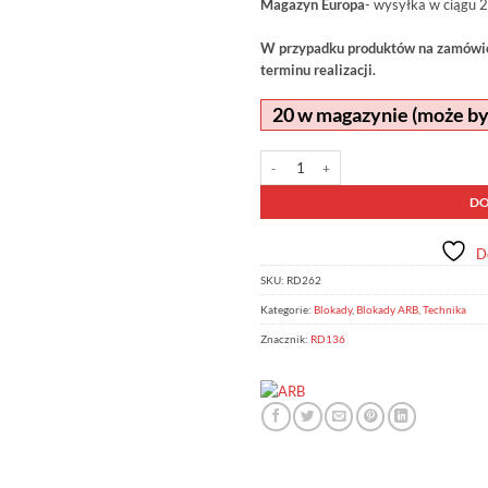
Magazyn Europa
- wysyłka w ciągu 2
W przypadku produktów na zamówien
terminu realizacji.
20 w magazynie (może b
ilość Blokada ARB RD262
Alternative:
DO
D
SKU:
RD262
Kategorie:
Blokady
,
Blokady ARB
,
Technika
Znacznik:
RD136