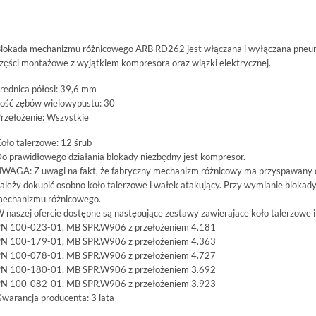
lokada mechanizmu różnicowego ARB RD262 jest włączana i wyłączana pneum
zęści montażowe z wyjątkiem kompresora oraz wiązki elektrycznej.
rednica półosi: 39,6 mm
lość zębów wielowypustu: 30
rzełożenie: Wszystkie
oło talerzowe: 12 śrub
o prawidłowego działania blokady niezbędny jest kompresor.
WAGA: Z uwagi na fakt, że fabryczny mechanizm różnicowy ma przyspawany 
ależy dokupić osobno koło talerzowe i wałek atakujący. Przy wymianie blokad
echanizmu różnicowego.
 naszej ofercie dostępne są następujące zestawy zawierajace koło talerzowe i
N 100-023-01, MB SPR.W906 z przełożeniem 4.181
N 100-179-01, MB SPR.W906 z przełożeniem 4.363
N 100-078-01, MB SPR.W906 z przełożeniem 4.727
N 100-180-01, MB SPR.W906 z przełożeniem 3.692
N 100-082-01, MB SPR.W906 z przełożeniem 3.923
warancja producenta: 3 lata