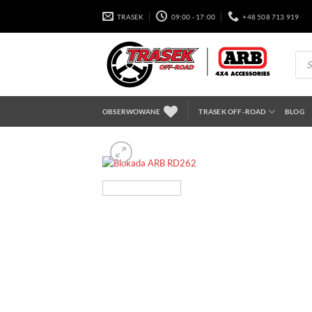
Przewiń
TRASEK
09:00 - 17:00
+48 508 713 919
do
zawartości
Wysz
prod
OBSERWOWANE
TRASEK OFF-ROAD
BLOG