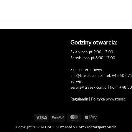
Godziny otwarcia:
Sklep: pon-pt 9:00-17:00
Serwis: pon-pt 8:00-17:00
Sklep internetowy:
info@trasek.com.pl
| tel. +48 508 7
Serwis:
serwis@trasek.com.pl
| kom: +48 5
Regulamin
|
Polityka prywatności
Visa
PayPal
MasterCard
Apple
Pay
Copyright 2026 ©
TRASEK Off-road
&
OMYY Motorsport Media