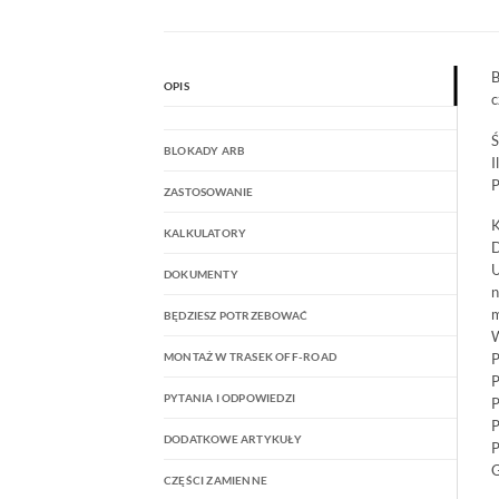
B
OPIS
c
Ś
BLOKADY ARB
I
P
ZASTOSOWANIE
K
KALKULATORY
D
U
DOKUMENTY
n
m
BĘDZIESZ POTRZEBOWAĆ
W
MONTAŻ W TRASEK OFF-ROAD
P
P
PYTANIA I ODPOWIEDZI
P
P
DODATKOWE ARTYKUŁY
P
G
CZĘŚCI ZAMIENNE